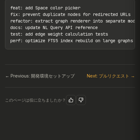
feat: add Space color picker

fix: prevent duplicate nodes for redirected URLs

refactor: extract graph renderer into separate modul
docs: update NL Query API reference

test: add edge weight calculation tests

perf: optimize FTS5 index rebuild on large graphs
← Previous: 開発環境セットアップ
Next: プルリクエスト →
このページは役に立ちましたか？