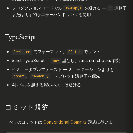
プロダクションコードでの
を避ける —
演算子
unwrap()
?
または明示的なエラーハンドリングを使用
TypeScript
でフォーマット、
でリント
Prettier
ESLint
Strict TypeScript —
型なし、strict null checks 有効
any
イミュータブルファースト — ミューテーションよりも
、
、スプレッド演算子を優先
const
readonly
4レベルを超える深いネストは避ける
コミット規約
すべてのコミットは
Conventional Commits
形式に従います：