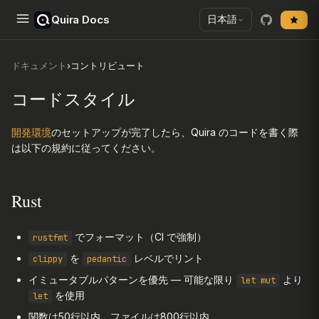
Quira Docs
日本語
ドキュメント
›
コントリビュート
コードスタイル
開発環境
のセットアップが完了したら、Quira のコードを書く際
は以下の規約に従ってください。
Rust
でフォーマット（CI で強制）
rustfmt
を
レベルでリント
clippy
pedantic
イミュータブルパターンを優先 — 可能な限り
より
let mut
を使用
let
関数は50行以内、ファイルは800行以内