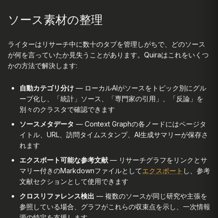
ソース素材の整理
ライターはリサーチ中に数十のタブを管理しがちで、どのソース
が何を言っていたか見失うことがあります。Quiraはこれをいくつ
かの方法で解決します:
自動カテゴリ分け
— ローカルAIがソースをトピック別にグル
ープ化し、「統計」ソース、「専門家の引用」、「反論」を
別々のクラスタで確認できます
ソースメタデータ
— Context Graphの各ノードにはページタ
イトル、URL、訪問タイムスタンプ、AI生成サマリーが保存さ
れます
エクスポート可能な参考文献
— リサーチグラフをリンクとサ
マリー付きのMarkdownファイルとして
エクスポート
し、参考
文献セクションとして使用できます
クロスリファレンス検出
— 複数のソースが同じ研究や主張を
参照している場合、グラフがこれらの収束点を示し、一次情報
源の特定を支援します