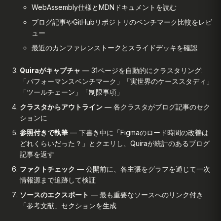
WebAssembly仕様とMDNドキュメントを読む
ブログ記事やGitHubリポジトリのベンチマーク比較をレビ
ュー
最近のカンファレンストークとスライドデッキを確認
Quiraがキャプチャ
— 31ページを自動的にクラスタリング:
「パフォーマンスベンチマーク」「実世界のケーススタディ」
「ツールチェーン」「制限事項」
クラスタからアウトライン
— 各クラスタがブログ記事のセク
ションに
参照付きで執筆
— 下書き中に「Figmaのロード時間の改善は
どれくらいだった？」とクエリし、Quiraが統計のあるブログ
記事を返す
ファクトチェック
— 公開前に、各主張をグラフを通じて一次
情報源まで追跡して検証
ソースのエクスポート
— 最も重要なソースへのリンク付き
「参考文献」セクションを生成