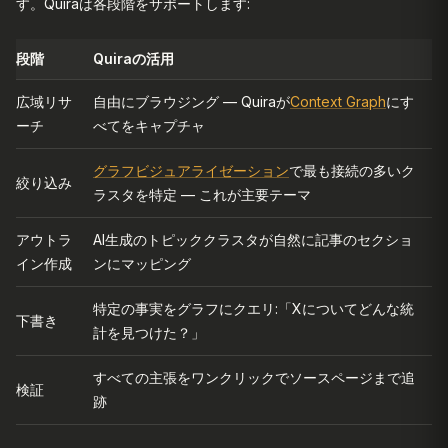
す。Quiraは各段階をサポートします:
段階
Quiraの活用
広域リサ
自由にブラウジング — Quiraが
Context Graph
にす
ーチ
べてをキャプチャ
グラフビジュアライゼーション
で最も接続の多いク
絞り込み
ラスタを特定 — これが主要テーマ
アウトラ
AI生成のトピッククラスタが自然に記事のセクショ
イン作成
ンにマッピング
特定の事実をグラフにクエリ:「Xについてどんな統
下書き
計を見つけた？」
すべての主張をワンクリックでソースページまで追
検証
跡