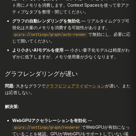
ト用にメモリを消費します。Context Spacesを使って非アク
ティブなタブを整理・閉じてください。
グラフの自動レンダリングを無効化
— リアルタイムグラフ可
視化は大量のメモリを消費する可能性があります。
で無効にし、必要に応
quira://settings/graph/auto-render
じて開いてください。
より小さいAIモデルを使用
— 小さい量子化モデルは精度がわ
ずかに低下しますが、メモリ使用量が少なくなります。
グラフレンダリングが遅い
問題:
大きなグラフで
グラフビジュアライゼーション
が遅い、また
は応答しない。
解決策:
WebGPUアクセラレーションを有効化
—
でWebGPUが有効になっ
quira://settings/graph/renderer
ていることを確認。GPUがWebGPUをサポートしていない場