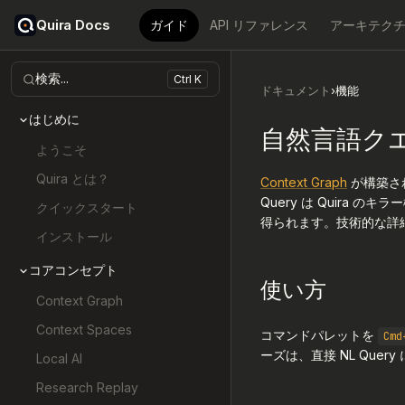
Quira Docs
ガイド
API リファレンス
アーキテク
検索...
Ctrl K
ドキュメント
›
機能
はじめに
自然言語ク
ようこそ
Quira とは？
Context Graph
が構築さ
Query は Quir
クイックスタート
得られます。技術的な詳
インストール
コアコンセプト
使い方
Context Graph
Context Spaces
コマンドパレットを
Cmd
ーズは、直接 NL Que
Local AI
Research Replay