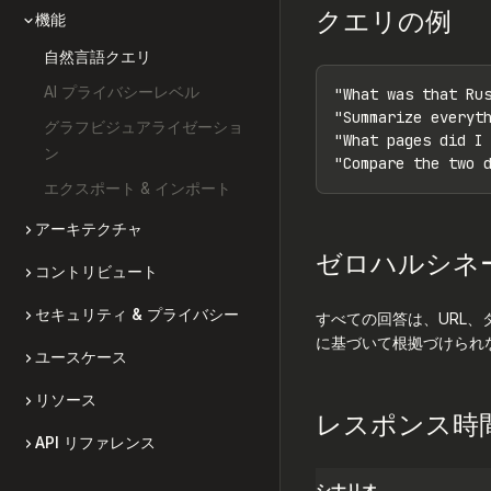
クエリの例
機能
自然言語クエリ
AI プライバシーレベル
"What was that Rus
"Summarize everyth
グラフビジュアライゼーショ
"What pages did I 
ン
"Compare the two 
エクスポート & インポート
アーキテクチャ
ゼロハルシネ
コントリビュート
セキュリティ & プライバシー
すべての回答は、URL
に基づいて根拠づけられな
ユースケース
リソース
レスポンス時
API リファレンス
シナリオ