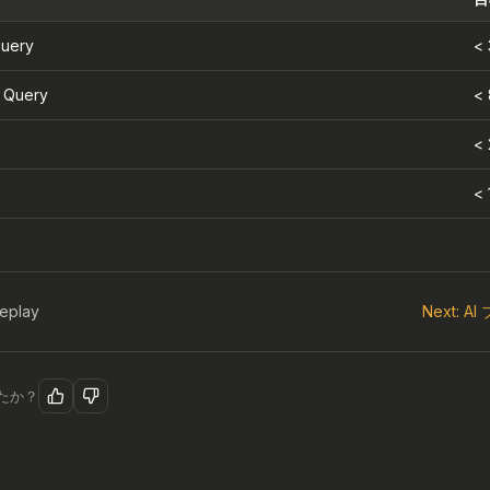
uery
<
Query
<
<
< 
eplay
Next: 
たか？