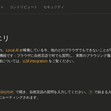
チャ
コントリビュート
セキュリティ
エリ
れ、
Local AI
が稼働している今、他のどのブラウザでもできないことが可
a のキラー機能です：ブラウザに自然言語で何でも質問し、実際のブラウジング
細については、
LLM Integration
をご覧ください。
で開き、自然言語の質問を入力してください。
で始まる入
+Shift+P
?
ry にルーティングされます。