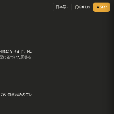
日本語
GitHub
Star
自然言語クエリ
使い方
能になります。NL
クエリの例
履歴に基づいた回答を
ゼロハルシネーション保証
レスポンス時間の目標
力や自然言語のフレ